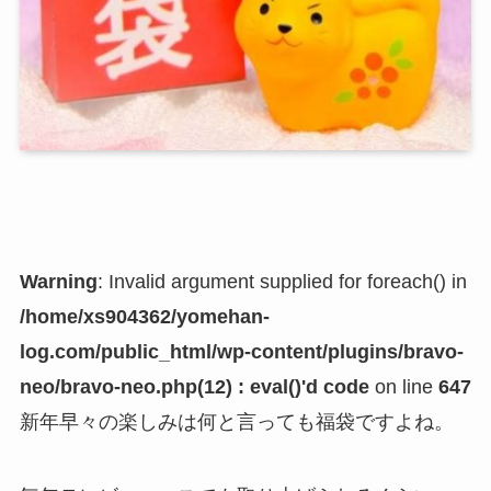
Warning
: Invalid argument supplied for foreach() in
/home/xs904362/yomehan-
log.com/public_html/wp-content/plugins/bravo-
neo/bravo-neo.php(12) : eval()'d code
on line
647
新年早々の楽しみは何と言っても福袋ですよね。