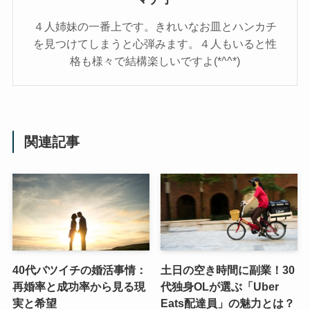
４人姉妹の一番上です。きれいなお皿とハンカチ
を見つけてしまうと心弾みます。４人もいると性
格も様々で結構楽しいですよ(*^^*)
関連記事
40代バツイチの婚活事情：
土日の空き時間に副業！30
再婚率と成功率から見る現
代独身OLが選ぶ「Uber
実と希望
Eats配達員」の魅力とは？