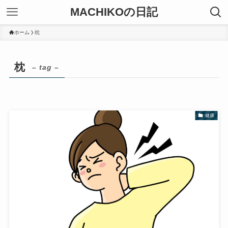
MACHIKOの日記
ホーム
枕
枕
– tag –
健康