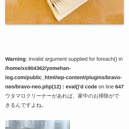
Warning
: Invalid argument supplied for foreach() in
/home/xs904362/yomehan-
log.com/public_html/wp-content/plugins/bravo-
neo/bravo-neo.php(12) : eval()'d code
on line
647
ウタマロクリーナーがあれば、家中のお掃除がで
きるんですよね。