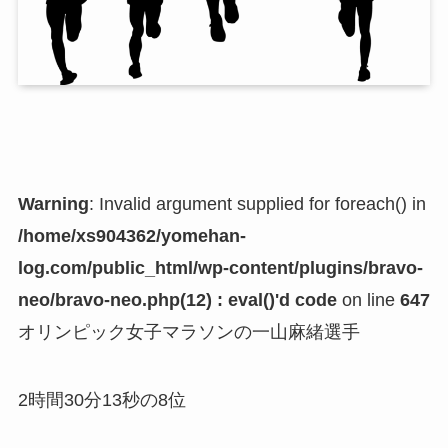
Warning
: Invalid argument supplied for foreach() in
/home/xs904362/yomehan-
log.com/public_html/wp-content/plugins/bravo-
neo/bravo-neo.php(12) : eval()'d code
on line
647
オリンピック女子マラソンの一山麻緒選手
2時間30分13秒の8位