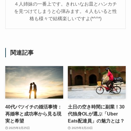
４人姉妹の一番上です。きれいなお皿とハンカチ
を見つけてしまうと心弾みます。４人もいると性
格も様々で結構楽しいですよ(*^^*)
関連記事
40代バツイチの婚活事情：
土日の空き時間に副業！30
再婚率と成功率から見る現
代独身OLが選ぶ「Uber
実と希望
Eats配達員」の魅力とは？
2025年3月25日
2025年3月23日