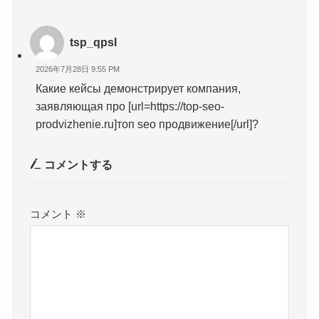
tsp_qpsl
2026年7月28日 9:55 PM
Какие кейсы демонстрирует компания,
заявляющая про [url=https://top-seo-
prodvizhenie.ru]топ seo продвижение[/url]?
コメントする
コメント
※