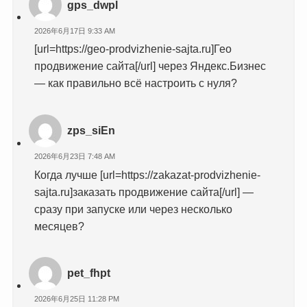
gps_dwpl
2026年6月17日 9:33 AM
[url=https://geo-prodvizhenie-sajta.ru]Гео
продвижение сайта[/url] через Яндекс.Бизнес
— как правильно всё настроить с нуля?
zps_siEn
2026年6月23日 7:48 AM
Когда лучше [url=https://zakazat-prodvizhenie-
sajta.ru]заказать продвижение сайта[/url] —
сразу при запуске или через несколько
месяцев?
pet_fhpt
2026年6月25日 11:28 PM