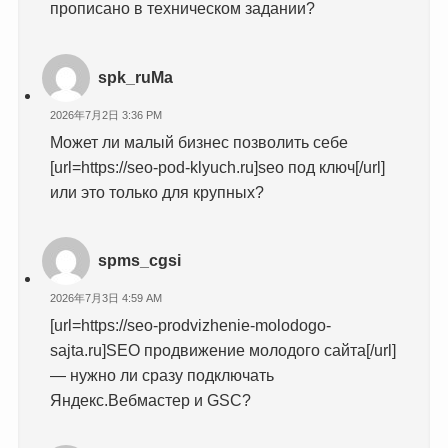
прописано в техническом задании?
spk_ruMa
2026年7月2日 3:36 PM
Может ли малый бизнес позволить себе
[url=https://seo-pod-klyuch.ru]seo под ключ[/url]
или это только для крупных?
spms_cgsi
2026年7月3日 4:59 AM
[url=https://seo-prodvizhenie-molodogo-
sajta.ru]SEO продвижение молодого сайта[/url]
— нужно ли сразу подключать
Яндекс.Вебмастер и GSC?