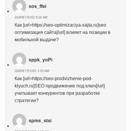
sos_ffei
2026年7月3日 8:16 AM
Как [url=https://seo-optimizaciya-sajta.ru]seo
оптимизация сайта[/url] влияет на позиции в
мобильной выдаче?
sppk_yoPi
2026年7月10日 1:53 AM
Как [url=https://seo-prodvizhenie-pod-
klyuch.ru]SEO продвижение под ключ[/url]
учитывает конкурентов при разработке
стратегии?
spms_stsi