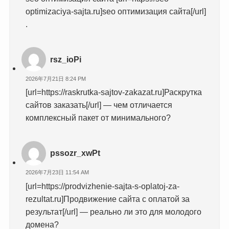
optimizaciya-sajta.ru]seo оптимизация сайта[/url]
.
rsz_ioPi
2026年7月21日 8:24 PM
[url=https://raskrutka-sajtov-zakazat.ru]Раскрутка
сайтов заказать[/url] — чем отличается
комплексный пакет от минимального?
pssozr_xwPt
2026年7月23日 11:54 AM
[url=https://prodvizhenie-sajta-s-oplatoj-za-
rezultat.ru]Продвижение сайта с оплатой за
результат[/url] — реально ли это для молодого
домена?