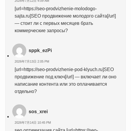
2026年7月12日 4:09 AM
[url=https://seo-prodvizhenie-molodogo-
sajta.ru]SEO продвижение молодого сайта[/url]
— стоит ли с первых месяцев брать
коммерческие запросы?
sppk_ezPi
2026年7月13日 2:05 PM
[url=https://seo-prodvizhenie-pod-klyuch.ru]SEO
продвижение под ключ[/url] — включает ли оно
написание контента или это оплачивается
отдельно?
sos_xrei
2026年7月14日 10:45 PM
seo оптимизация сайта [url=https://seo-