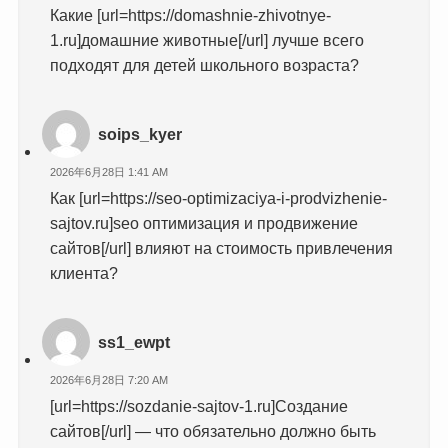
Какие [url=https://domashnie-zhivotnye-
1.ru]домашние животные[/url] лучше всего
подходят для детей школьного возраста?
soips_kyer
2026年6月28日 1:41 AM
Как [url=https://seo-optimizaciya-i-prodvizhenie-
sajtov.ru]seo оптимизация и продвижение
сайтов[/url] влияют на стоимость привлечения
клиента?
ss1_ewpt
2026年6月28日 7:20 AM
[url=https://sozdanie-sajtov-1.ru]Создание
сайтов[/url] — что обязательно должно быть