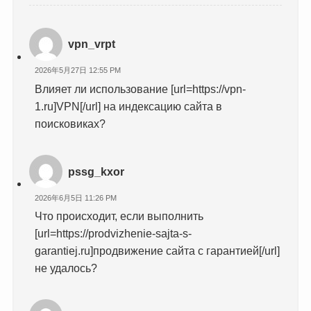
vpn_vrpt
2026年5月27日 12:55 PM
Влияет ли использование [url=https://vpn-
1.ru]VPN[/url] на индексацию сайта в
поисковиках?
pssg_kxor
2026年6月5日 11:26 PM
Что происходит, если выполнить
[url=https://prodvizhenie-sajta-s-
garantiej.ru]продвижение сайта с гарантией[/url]
не удалось?