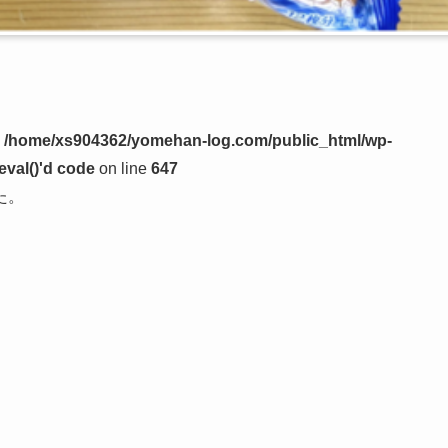
n
/home/xs904362/yomehan-log.com/public_html/wp-
eval()'d code
on line
647
た。