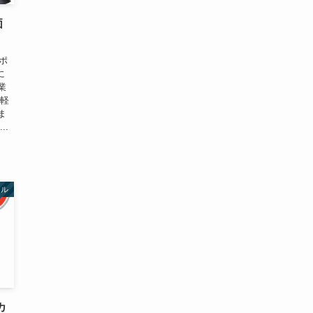
価
ポ
に
業
手軽
ま
..
イル
カ