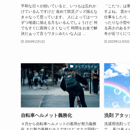
平和な日々が続いていると、いつもは忘れか
「こたつ」は
けているんですけど 改めて防災グッズ揃えな
すよね。 昔か
きゃなって思っています。 人によっては一つ
仕事をしたり
ずつ地道に揃える方もいるんでしょうけど 何
ったりな小型や
でもすぐに面倒くさくなって 時間をお金で解
る高さのある
決だぁって言うワタシみたいな人は ...
冬が近づくにつ
2024年2月1日
2023年11月5日
ライフスタイル
自転車ヘルメット義務化
洗剤 アタッ
４月から自転車ヘルメットの着用が努力義務
洗濯用洗剤っ
化 まだ努力義務だそうですけど マスク同様に
て、 私は各メ