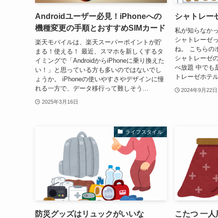
Androidユーザー必見！iPhoneへの
シャトレー
機種変更の手順とおすすめSIMカード
私が知らなかっ
シャトレーゼ
楽天モバイルは、楽天スーパーポイントが貯
ね。 こちらの
まる！使える！ 最近、スマホを新しくするタ
シャトレーゼ
イミングで「AndroidからiPhoneに乗り換えた
べ放題 中でも
い！」と思っている方も多いのではないでし
トレーゼホテル
ょうか。 iPhoneの使いやすさやデザインに憧
れる一方で、データ移行って難しそう...
2024年9月22日
2025年3月16日
ライフスタイル
防災グッズはリュックがいいな
こたつ 一人