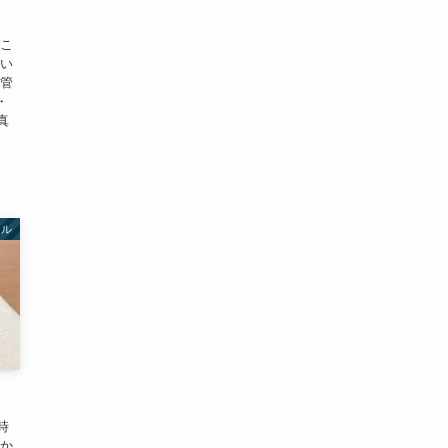
 こ
てい
の管
・
真
イル
時
確か