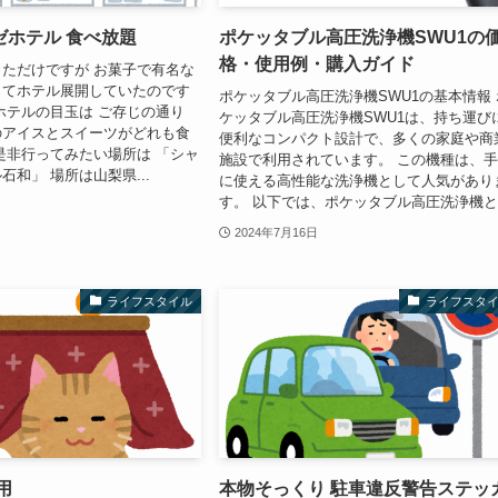
ゼホテル 食べ放題
ポケッタブル高圧洗浄機SWU1の
格・使用例・購入ガイド
ただけですが お菓子で有名な
ってホテル展開していたのです
ポケッタブル高圧洗浄機SWU1の基本情報 
ホテルの目玉は ご存じの通り
ケッタブル高圧洗浄機SWU1は、持ち運び
のアイスとスイーツがどれも食
便利なコンパクト設計で、多くの家庭や商
是非行ってみたい場所は 「シャ
施設で利用されています。 この機種は、
石和」 場所は山梨県...
に使える高性能な洗浄機として人気があり
す。 以下では、ポケッタブル高圧洗浄機と.
2024年7月16日
ライフスタイル
ライフスタ
用
本物そっくり 駐車違反警告ステッ