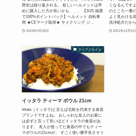
歴史は繰り返される。 欲しいヘルメットは早
くなるんですよ
めに購入した方が良いかも、、、 【3/25 抽選
のところ一番の
で100%ポイントバック】ヘルメット 自転車
よく見かける花王
用 ★CEマーク取得★ サイクリング ジ...
洗浄処方だから
2023年3月26日
2021年12月21
ライフスタイル
イッタラ ティーマ ボウル 21cm
iittala（イッタラ)と言えば北欧を代表する食器
ブランドですよね。 おしゃれな友人のお家に
は必ずと言って良いほどイッタラの食器があ
ります。 友人が使ってた食器の中でもティー
マボウルの21cmが、 すごく使い勝手良さそう