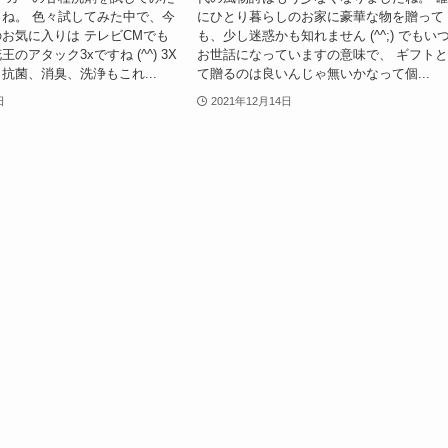
ね。 色々試してみた中で、今
にひとり暮らしのお家に豪華な物を贈って
お気に入りは テレビCMでも
も、少し迷惑かも知れません (^^;) でもい
のアタック3xですね (^^) 3X
お世話になっていますの意味で、 ギフト
抗菌、消臭、洗浄もこれ...
て贈るのは良いんじゃ無いかなって個...
日
2021年12月14日