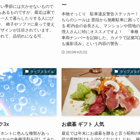
ー
寒い季節には欠かせないもので
らあるものですが、最近は家で
本物そっくり 駐車違反警告ステッカー！
、一人で暮らしたりする人にぴ
ちらのシールは 普段から無断駐車に困っ
、 椅子やソファに座って使え
る 町内会の会長さん、マンションや団地
デザインが注目されています。
理人さんに特にオススメですよ！ 「車種
れて、品切れになる可...
車両ナンバーを記録した、カメラで証拠写
も撮影済み」という内容の警告...
2023年4月2日
ライフスタイル
ライフスタ
ク3x
お歳暮 ギフト 人気
てホントに色んな種類があっ
最近では年末にお歳暮を贈ると言う昭和の
ーカーの各種洗剤を試してみた
代の風物詩はもう少なくなりましたね。 